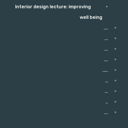
Interior design lecture: improving
well being
פרויקטים
התהליך
מאמרים
המלצות
מהתקשורת
שאלון
ניוזלטר
חנות
צור קשר