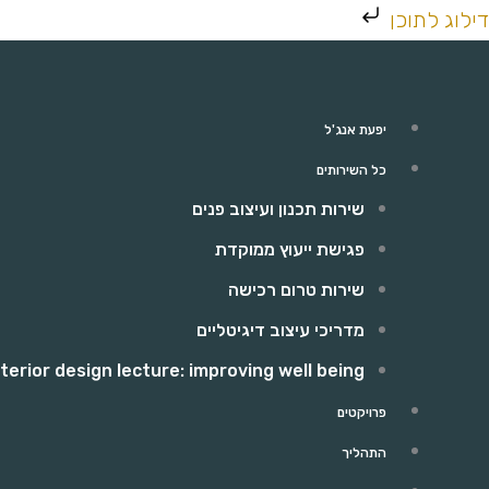
ילוג
דילוג לתוכן
תוכן
יפעת אנג'ל
כל השירותים
שירות תכנון ועיצוב פנים
פגישת ייעוץ ממוקדת
שירות טרום רכישה
מדריכי עיצוב דיגיטליים
nterior design lecture: improving well being
פרויקטים
התהליך