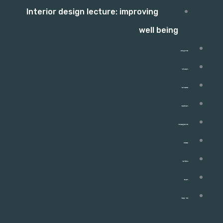
Interior design lecture: improving
well being
פרויקטים
התהליך
מאמרים
המלצות
מהתקשורת
שאלון
ניוזלטר
חנות
צור קשר