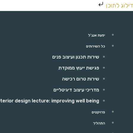
ילוג
דילוג לתוכן
תוכן
יפעת אנג'ל
כל השירותים
שירות תכנון ועיצוב פנים
פגישת ייעוץ ממוקדת
שירות טרום רכישה
מדריכי עיצוב דיגיטליים
nterior design lecture: improving well being
פרויקטים
התהליך