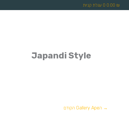
₪
0.00
0
עגלת קניות
Japandi Style
→
הGallery Ape הקודם