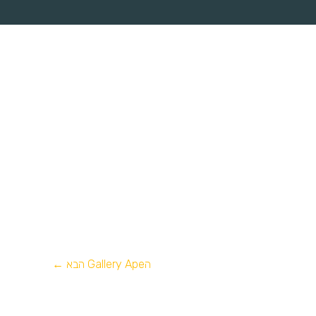
הGallery Ape הבא
←