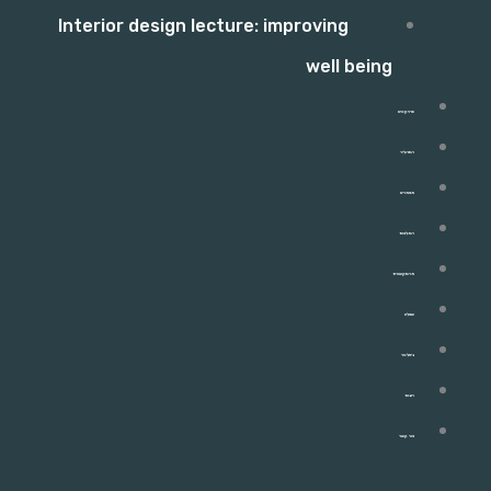
Interior design lecture: improving
well being
פרויקטים
התהליך
מאמרים
המלצות
מהתקשורת
שאלון
ניוזלטר
חנות
צור קשר