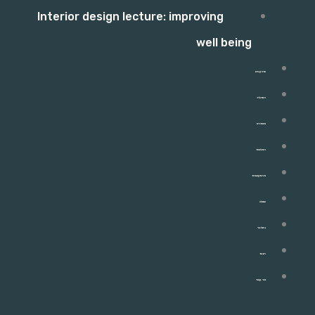
Interior design lecture: improving
well being
פרויקטים
התהליך
מאמרים
המלצות
מהתקשורת
שאלון
ניוזלטר
חנות
צור קשר