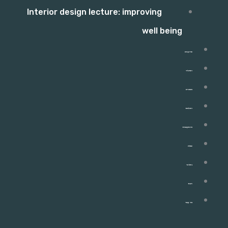
Interior design lecture: improving
well being
פרויקטים
התהליך
מאמרים
המלצות
מהתקשורת
שאלון
ניוזלטר
חנות
צור קשר