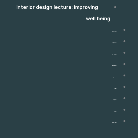
Interior design lecture: improving
well being
פרויקטים
התהליך
מאמרים
המלצות
מהתקשורת
שאלון
ניוזלטר
חנות
צור קשר