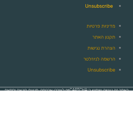
Unsubscribe
מדיניות פרטיות
תקנון האתר
הצהרת נגישות
הרשמה לניוזלטר
Unsubscribe
באתר זה נעשה שימוש ב־reCAPTCHA לצורכי אבטחה, מניעת הונאה וספאם
Copyright © 2026 Ifat Angel Interior Design
אנו משתמשים בקבצי קוקיז לצורך שיפור חוויית הגלישה, ולצרכי שיווק,
התאמת תכנים ובקרה, לקריאה נוספת אנא כנסו ל
מדיניות הפרטיות של
האתר
.
מאשר.ת